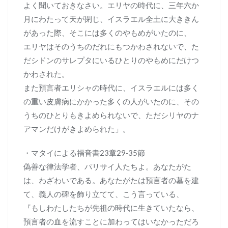
よく聞いておきなさい。エリヤの時代に、三年六か
月にわたって天が閉じ、イスラエル全土に大ききん
があった際、そこには多くのやもめがいたのに、
エリヤはそのうちのだれにもつかわされないで、た
だシドンのサレプタにいるひとりのやもめにだけつ
かわされた。
また預言者エリシャの時代に、イスラエルには多く
の重い皮膚病にかかった多くの人がいたのに、その
うちのひとりもきよめられないで、ただシリヤのナ
アマンだけがきよめられた」。
・マタイによる福音書23章29-35節
偽善な律法学者、パリサイ人たちよ。あなたがた
は、わざわいである。あなたがたは預言者の墓を建
て、義人の碑を飾り立てて、こう言っている、
『もしわたしたちが先祖の時代に生きていたなら、
預言者の血を流すことに加わってはいなかっただろ