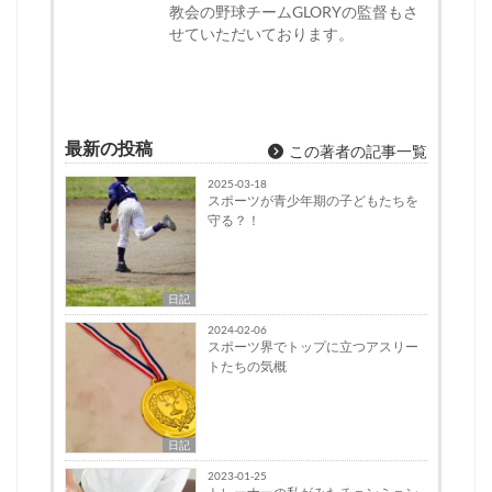
教会の野球チームGLORYの監督もさ
せていただいております。
最新の投稿
この著者の記事一覧
2025-03-18
スポーツが青少年期の子どもたちを
守る？！
日記
2024-02-06
スポーツ界でトップに立つアスリー
トたちの気概
日記
2023-01-25