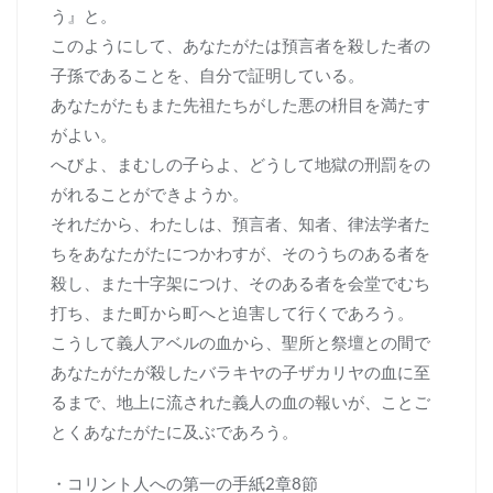
う』と。
このようにして、あなたがたは預言者を殺した者の
子孫であることを、自分で証明している。
あなたがたもまた先祖たちがした悪の枡目を満たす
がよい。
へびよ、まむしの子らよ、どうして地獄の刑罰をの
がれることができようか。
それだから、わたしは、預言者、知者、律法学者た
ちをあなたがたにつかわすが、そのうちのある者を
殺し、また十字架につけ、そのある者を会堂でむち
打ち、また町から町へと迫害して行くであろう。
こうして義人アベルの血から、聖所と祭壇との間で
あなたがたが殺したバラキヤの子ザカリヤの血に至
るまで、地上に流された義人の血の報いが、ことご
とくあなたがたに及ぶであろう。
・コリント人への第一の手紙2章8節