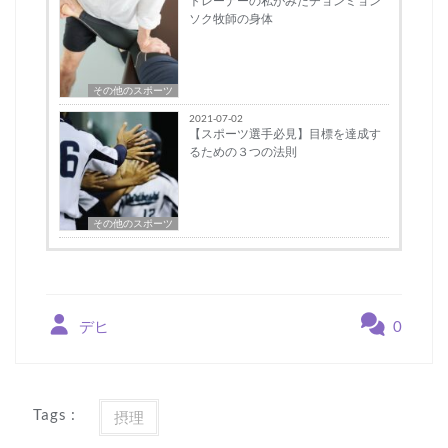
トレーナーの私がみたチョンミョン
ソク牧師の身体
その他のスポーツ
2021-07-02
【スポーツ選手必見】目標を達成す
るための３つの法則
その他のスポーツ
デヒ
0
Tags :
摂理