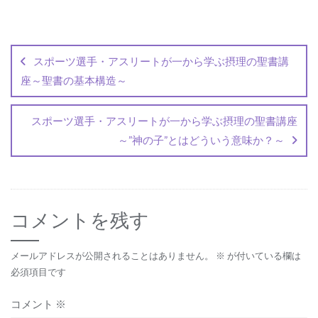
投
稿
スポーツ選手・アスリートが一から学ぶ摂理の聖書講
ナ
座～聖書の基本構造～
ビ
ゲ
スポーツ選手・アスリートが一から学ぶ摂理の聖書講座
～”神の子”とはどういう意味か？～
ー
シ
ョ
コメントを残す
ン
メールアドレスが公開されることはありません。
※
が付いている欄は
必須項目です
コメント
※