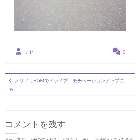
デヒ
0
投
稿
ノリノリBGMでドライブ！モチベーションアップに
ナ
も！
ビ
ゲ
ー
コメントを残す
シ
メールアドレスが公開されることはありません。
※
が付いている欄は