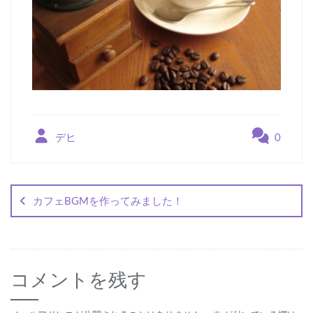
デヒ
0
投
稿
カフェBGMを作ってみました！
ナ
ビ
ゲ
コメントを残す
ー