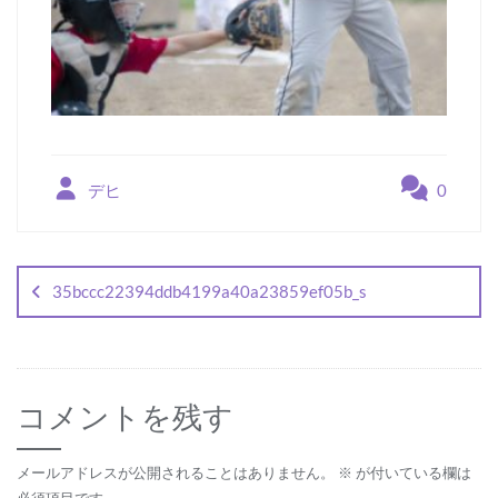
デヒ
0
投
稿
35bccc22394ddb4199a40a23859ef05b_s
ナ
ビ
ゲ
コメントを残す
ー
シ
メールアドレスが公開されることはありません。
※
が付いている欄は
必須項目です