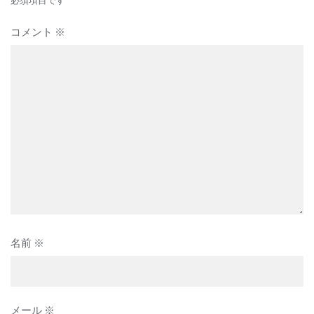
ョ
ン
コメント
※
名前
※
メール
※