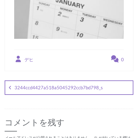
デヒ
0
投
稿
3244ccd4427a518a5045292ccb7bd798_s
ナ
ビ
ゲ
コメントを残す
ー
メールアドレスが公開されることはありません。
※
が付いている欄は