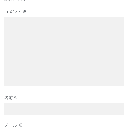
ョ
ン
コメント
※
名前
※
メール
※