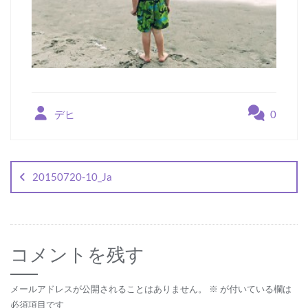
デヒ
0
投
稿
20150720-10_Ja
ナ
ビ
ゲ
コメントを残す
ー
シ
メールアドレスが公開されることはありません。
※
が付いている欄は
必須項目です