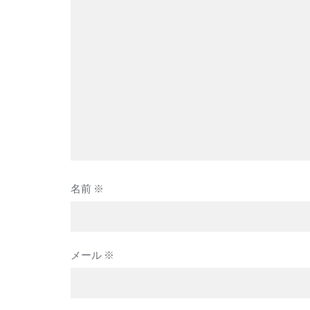
ン
名前
※
メール
※