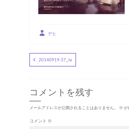
デヒ
投
稿
20140919-37_Ja
ナ
ビ
コメントを残す
ゲ
ー
メールアドレスが公開されることはありません。
※
が
シ
コメント
※
ョ