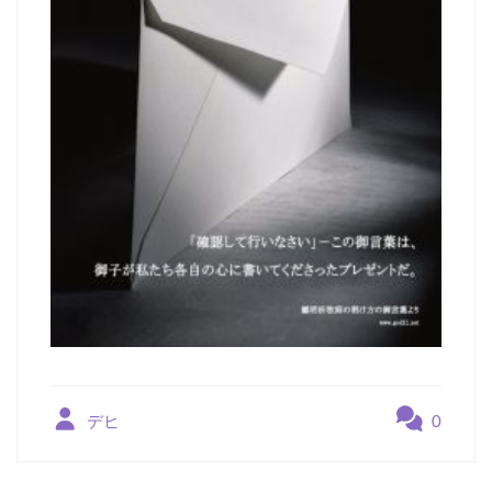
デヒ
0
投