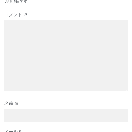
ョ
必須項目です
ン
コメント
※
名前
※
メール
※