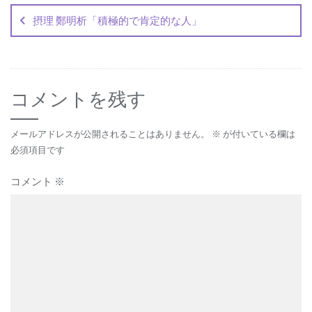
稿
摂理 鄭明析「積極的で肯定的な人」
ナ
ビ
ゲ
コメントを残す
ー
シ
メールアドレスが公開されることはありません。
※
が付いている欄は
ョ
必須項目です
ン
コメント
※