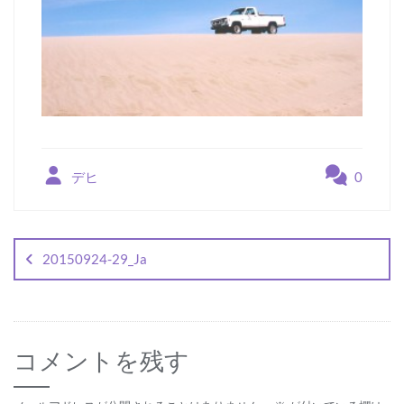
デヒ
0
投
稿
20150924-29_Ja
ナ
ビ
ゲ
コメントを残す
ー